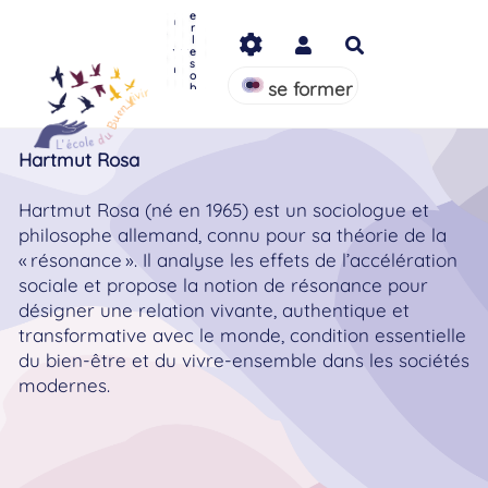
s
a
L
S'
l
e
c
Aller au contenu principal
e
in
u
r
o
p
f
e
l
m
Rechercher
r
o
r
e
m
o
r
s
s
u
j
m
e
o
n
e
e
s
se former
b
a
t
r
p
s
ut
r
t
é
a
a
ti
cl
q
e
u
Hartmut Rosa
s
e
s
Hartmut Rosa (né en 1965) est un sociologue et
philosophe allemand, connu pour sa théorie de la
« résonance ». Il analyse les effets de l’accélération
sociale et propose la notion de résonance pour
désigner une relation vivante, authentique et
transformative avec le monde, condition essentielle
du bien-être et du vivre-ensemble dans les sociétés
modernes.