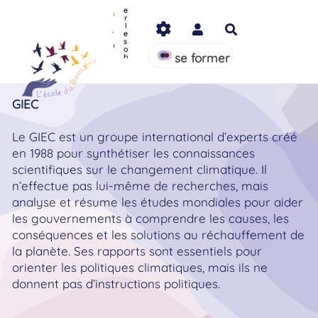
s
a
L
S'
l
e
c
Aller au contenu principal
e
in
u
r
o
p
f
e
l
m
Rechercher
r
o
r
e
m
o
r
s
s
u
j
m
e
o
n
e
e
s
se former
b
a
t
r
p
s
ut
r
t
é
a
a
ti
cl
q
e
u
GIEC
s
e
s
Le GIEC est un groupe international d’experts créé
en 1988 pour synthétiser les connaissances
scientifiques sur le changement climatique. Il
n’effectue pas lui-même de recherches, mais
analyse et résume les études mondiales pour aider
les gouvernements à comprendre les causes, les
conséquences et les solutions au réchauffement de
la planète. Ses rapports sont essentiels pour
orienter les politiques climatiques, mais ils ne
donnent pas d’instructions politiques.