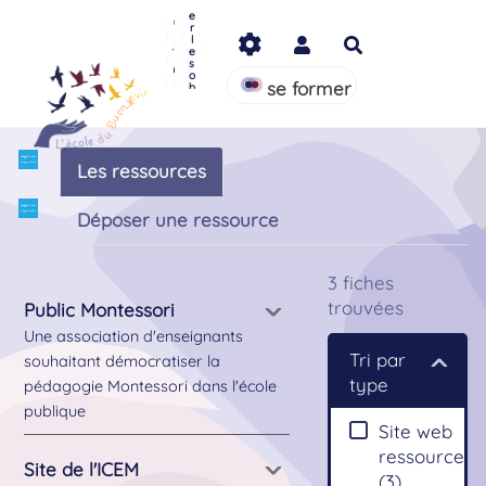
s
a
L
S'
l
e
c
Aller au contenu principal
e
in
u
r
o
p
f
e
l
m
Rechercher
r
o
r
e
m
o
r
s
s
u
j
m
e
o
n
e
e
s
se former
b
a
t
r
p
s
ut
r
t
é
a
a
ti
cl
q
e
u
s
e
Les ressources
s
Déposer une ressource
3
fiches
trouvées
Public Montessori
Une association d'enseignants
Tri par
souhaitant démocratiser la
type
pédagogie Montessori dans l'école
publique
Site web
ressource
Site de l'ICEM
(
3
)