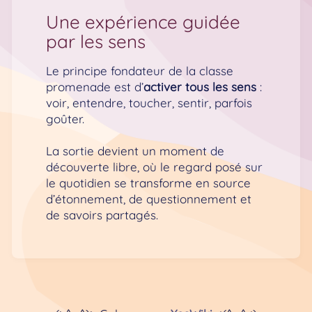
Une expérience guidée
par les sens
Le principe fondateur de la classe
promenade est d’
activer tous les sens
:
voir, entendre, toucher, sentir, parfois
goûter.
La sortie devient un moment de
découverte libre, où le regard posé sur
le quotidien se transforme en source
d’étonnement, de questionnement et
de savoirs partagés.
L’enfant apprend à observer
attentivement,
à formuler des
hypothèses
,
à confronter ses idées
avec celles des autres et à formuler
ses propres questions sur le monde.