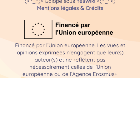
(>^_^)> Galope sous
YesWiki
<(^_^<)
Mentions légales & Crédits
La classe promenade en
pratique
Financé par l’Union européenne. Les vues et
opinions exprimées n’engagent que leur(s)
auteur(s) et ne reflètent pas
nécessairement celles de l’Union
européenne ou de l’Agence Erasmus+
France / Education Formation. Ni l’Union
européenne ni l’autorité chargée de l’octroi
ne peuvent en être tenues pour
responsables.
Découvrez, dans cette vidéo un
exemple de classe promenade où
Hélène emmène sa classe de
moyenne