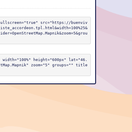
fullscreen="true" src="https://buenviv
liste_accordeon.tpl.html&width=100%25&
vider=OpenStreetMap.Mapnik&zoom=5&grou
" width="100%" height="600px" lat="46.
etMap.Mapnik" zoom="5" groups="" title