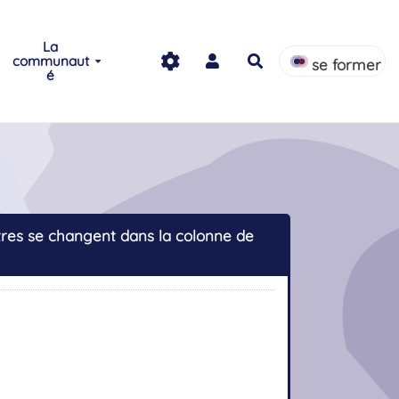
La
communaut
Rechercher
se former
é
êtres se changent dans la colonne de