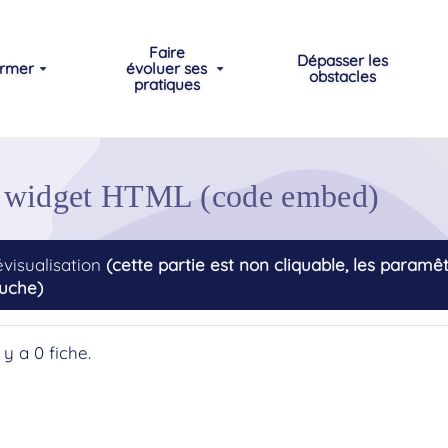
Faire
Dépasser les
ormer
évoluer ses
obstacles
pratiques
par widget HTML (code embed)
évisualisation
(cette partie est non cliquable, les param
uche)