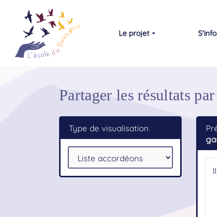
Aller au contenu principal
Le projet
S'inf
Partager les résultats 
Type de visualisation
Pr
ga