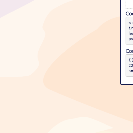
Cod
<
i
h
p
Cod
{
2
s