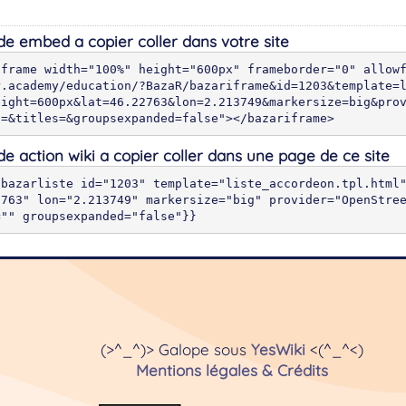
e embed a copier coller dans votre site
iframe width="100%" height="600px" frameborder="0" allow
r.academy/education/?BazaR/bazariframe&id=1203&template=
eight=600px&lat=46.22763&lon=2.213749&markersize=big&pro
s=&titles=&groupsexpanded=false"></bazariframe>
e action wiki a copier coller dans une page de ce site
{bazarliste id="1203" template="liste_accordeon.tpl.html
2763" lon="2.213749" markersize="big" provider="OpenStre
="" groupsexpanded="false"}}
(>^_^)> Galope sous
YesWiki
<(^_^<)
Mentions légales & Crédits